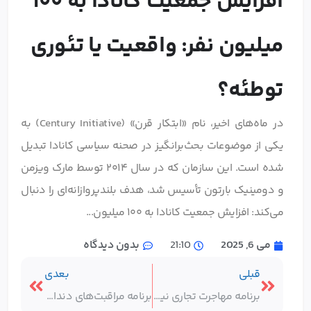
افزایش جمعیت کانادا به ۱۰۰
میلیون نفر: واقعیت یا تئوری
توطئه؟
در ماه‌های اخیر، نام «ابتکار قرن» (Century Initiative) به
یکی از موضوعات بحث‌برانگیز در صحنه سیاسی کانادا تبدیل
شده است. این سازمان که در سال ۲۰۱۴ توسط مارک ویزمن
و دومینیک بارتون تأسیس شد، هدف بلندپروازانه‌ای را دنبال
می‌کند: افزایش جمعیت کانادا به ۱۰۰ میلیون...
می 6, 2025
21:10
بدون دیدگاه
قبلی
بعدی
برنامه مهاجرت تجاری نیوبرانزویک | مراحل + نکات کلیدی
برنامه مراقبت‌های دندان کانادا (CDCP): راهنمای جامع برای واجدین شرایط و نحوه ثبت‌نام