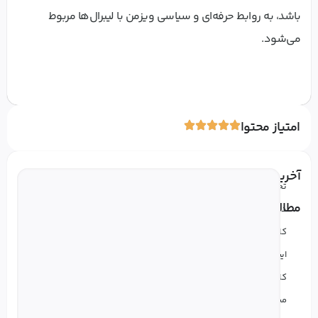
باشد، به روابط حرفه‌ای و سیاسی ویزمن با لیبرال‌ها مربوط
می‌شود.
امتیاز محتوا
آخرین
تحصیل
راه
مطالب
در
جا
کالج
باز
ایسترن
برن
کانادا؛
EQ
مسیری
در